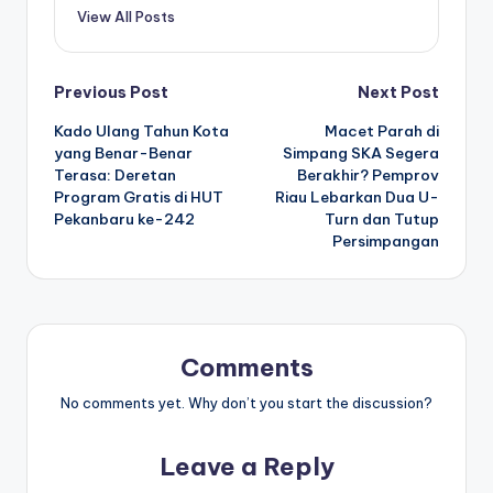
View All Posts
Post
Previous Post
Next Post
Kado Ulang Tahun Kota
Macet Parah di
navigation
yang Benar-Benar
Simpang SKA Segera
Terasa: Deretan
Berakhir? Pemprov
Program Gratis di HUT
Riau Lebarkan Dua U-
Pekanbaru ke-242
Turn dan Tutup
Persimpangan
Comments
No comments yet. Why don’t you start the discussion?
Leave a Reply