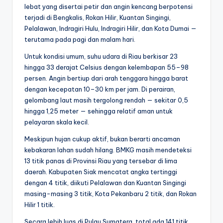
lebat yang disertai petir dan angin kencang berpotensi
terjadi di Bengkalis, Rokan Hilir, Kuantan Singingi,
Pelalawan, Indragiri Hulu, Indragiri Hilir, dan Kota Dumai —
terutama pada pagi dan malam hari.
Untuk kondisi umum, suhu udara di Riau berkisar 23
hingga 33 derajat Celsius dengan kelembapan 55–98
persen. Angin bertiup dari arah tenggara hingga barat
dengan kecepatan 10–30 km per jam. Di perairan,
gelombang laut masih tergolong rendah — sekitar 0,5
hingga 1,25 meter — sehingga relatif aman untuk
pelayaran skala kecil.
Meskipun hujan cukup aktif, bukan berarti ancaman
kebakaran lahan sudah hilang. BMKG masih mendeteksi
13 titik panas di Provinsi Riau yang tersebar di lima
daerah. Kabupaten Siak mencatat angka tertinggi
dengan 4 titik, diikuti Pelalawan dan Kuantan Singingi
masing-masing 3 titik, Kota Pekanbaru 2 titik, dan Rokan
Hilir 1 titik.
Secara lebih luas di Pulau Sumatera, total ada 141 titik