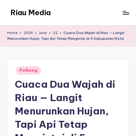
Riau Media
Skip
to
Situs
content
berita
Home
2026
June
22
Cuaca Dua Wajah di Riau — Langit
website
Menurunkan Hujan, Tapi Api Tetap Mengintai di 5 Kabupaten/Kota
riau
media
Posted
Polbeng
in
Cuaca Dua Wajah di
Riau — Langit
Menurunkan Hujan,
Tapi Api Tetap