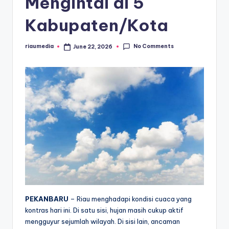
Mengintai di 5
Kabupaten/Kota
No Comments
riaumedia
June 22, 2026
Posted
by
PEKANBARU
– Riau menghadapi kondisi cuaca yang
kontras hari ini. Di satu sisi, hujan masih cukup aktif
mengguyur sejumlah wilayah. Di sisi lain, ancaman